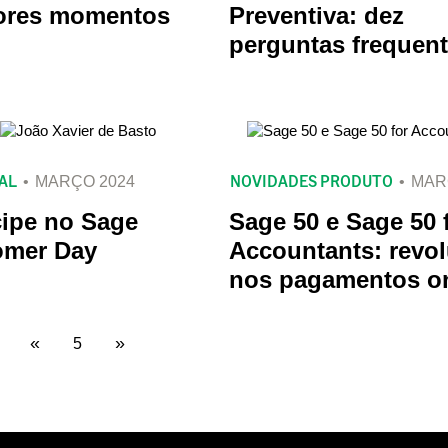
ores momentos
Preventiva: dez
perguntas frequen
AL
NOVIDADES PRODUTO
MARÇO 2024
MAR
cipe no Sage
Sage 50 e Sage 50 
omer Day
Accountants: revo
nos pagamentos on
«
»
5