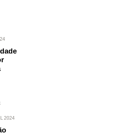
24
idade
or
a
L 2024
ão