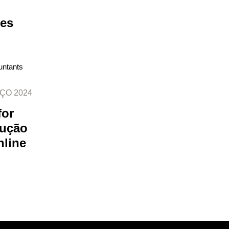
tes
ÇO 2024
for
lução
line