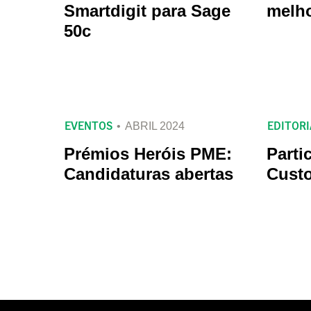
Smartdigit para Sage
melh
50c
EVENTOS
EDITORI
ABRIL 2024
Prémios Heróis PME:
Parti
Candidaturas abertas
Cust