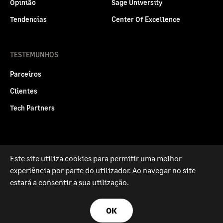
Opinião
Sage University
Tendencias
Center Of Excellence
TESTEMUNHOS
Parceiros
Clientes
Tech Partners
Este site utiliza cookies para permitir uma melhor
Politica legal
Privacidade e Cookies
experiência por parte do utilizador. Ao navegar no site
RGPD
estará a consentir a sua utilização.
© Sage Group plc 2026
OK