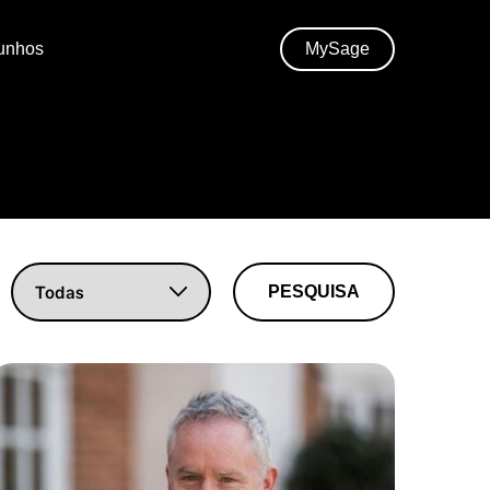
unhos
MySage