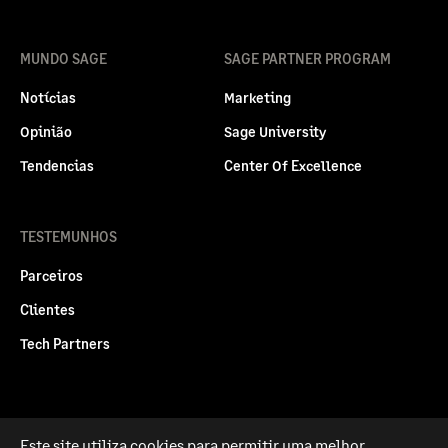
MUNDO SAGE
SAGE PARTNER PROGRAM
Notícias
Marketing
Opinião
Sage University
Tendencias
Center Of Excellence
TESTEMUNHOS
Parceiros
Clientes
Tech Partners
Este site utiliza cookies para permitir uma melhor
Politica legal
Privacidade e Cookies