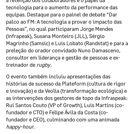
a retenção dos colaboradores e o papel da
tecnologia para o aumento da performance das
equipas.
Destaque para o painel de debate “Dar
palco ao FM: A tecnologia a provar o impacto das
Pessoas”, no qual participaram Jorge Mendes
(Infrapeak), Susana Monteiro (JLL), Sérgio
Magrinho (Samsic) e Luis Lobato (Randstat) e para a
preleção do orador convidado Nuno Damasceno,
consultor em liderança e gestão de pessoas e ex-
treinador de
rugby
.
O evento também incluiu apresentações das
histórias de sucesso da Plateform (cultura de rigor
e inovação) e da Veolia (transformação ecológica) e
as intervenções dos gestores de topo da Infraspeak:
Rui Santos Couto (VP of Growth), Luis Martins (co-
fundador e CTO) e Felipe Ávila da Costa (co-
fundador e CEO), culminando com uma animada
happy-hour
.