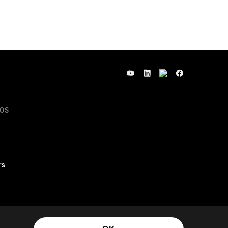
OS
rs
© Sage Group plc 2026