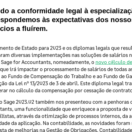
ndo a conformidade legal à especializaç
espondemos às expectativas dos nossos
ios a fluírem.
ento de Estado para 2023 e os diplomas legais que resu
ram diversas implementações nas soluções de salários n
o Sage for Accountants, nomeadamente, o
novo cálculo de
 que irá impactar o processamento de salários de todas 
s ao Fundo de Compensação do Trabalho e ao Fundo de Ga
ão da Lei nº 13/2023 de 3 de abril. Este diploma legal t
rar no cálculo da compensação por cessação de contrato
o Sage 2023.02 também nos presenteou com a penhoras d
ants, uma funcionalidade que enriquece a proposta de v
listas, através da otimização de processos internos, da 
dade da aplicação. Na contabilidade, as novidades foram
ista de melhorias na Gestão de Obrigações, Contabilidad