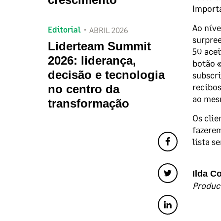
Importa
Ao níve
Editorial
ABRIL 2026
surpree
Liderteam Summit
50 ace
2026: liderança,
botão «
decisão e tecnologia
subscri
recibos
no centro da
ao mes
transformação
Os clie
fazerem
lista s
Ilda C
Produc