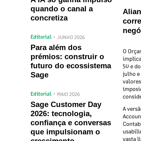
quando o canal a
Alia
concretiza
corr
negóc
Editorial
JUNHO 2026
Para além dos
O Orçam
prémios: construir o
implica
futuro do ecossistema
50 e d
julho e
Sage
valore
imposiç
Editorial
MAIO 2026
conside
Sage Customer Day
A versã
2026: tecnologia,
Account
confiança e conversas
Contabi
que impulsionam o
usabili
vasta l
crescimento