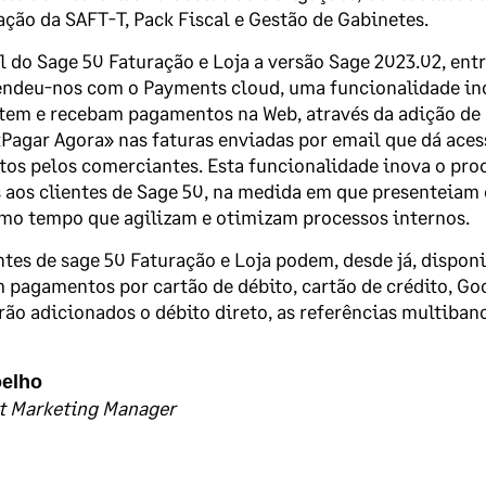
ção da SAFT-T, Pack Fiscal e Gestão de Gabinetes.
l do Sage 50 Faturação e Loja a versão Sage 2023.02, ent
ndeu-nos com o Payments cloud, uma funcionalidade ino
item e recebam pagamentos na Web, através da adição de
Pagar Agora» nas faturas enviadas por email que dá ace
tos pelos comerciantes. Esta funcionalidade inova o pro
 aos clientes de Sage 50, na medida em que presenteiam 
mo tempo que agilizam e otimizam processos internos.
ntes de sage 50 Faturação e Loja podem, desde já, disponib
 pagamentos por cartão de débito, cartão de crédito, Goo
erão adicionados o débito direto, as referências multib
oelho
t Marketing Manager