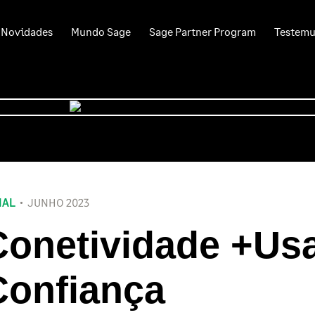
Novidades
Mundo Sage
Sage Partner Program
Testem
IAL
JUNHO 2023
onetividade +Usa
Confiança