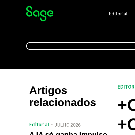
Editorial
EDITOR
Artigos
+C
relacionados
+
Editorial
JULHO 2026
A IA só ganha impulso