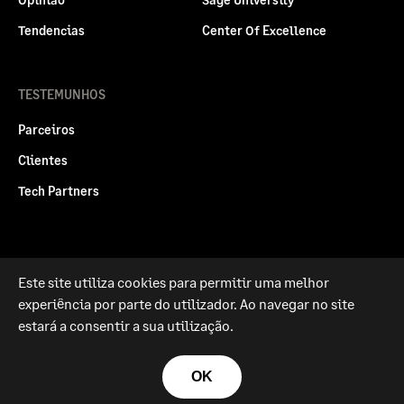
Tendencias
Center Of Excellence
TESTEMUNHOS
Parceiros
Clientes
Tech Partners
Este site utiliza cookies para permitir uma melhor
Politica legal
Privacidade e Cookies
experiência por parte do utilizador. Ao navegar no site
RGPD
estará a consentir a sua utilização.
© Sage Group plc 2026
OK