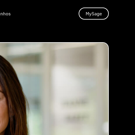
unhos
MySage