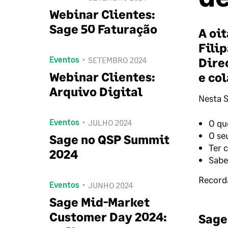
Webinar Clientes:
Sage 50 Faturação
A oi
Fili
Eventos
SETEMBRO 2024
Dire
Webinar Clientes:
e co
Arquivo Digital
Nesta S
Eventos
JULHO 2024
O qu
O se
Sage no QSP Summit
Ter 
2024
Sabe
Recorda
Eventos
JUNHO 2024
Sage Mid-Market
Customer Day 2024:
Sage