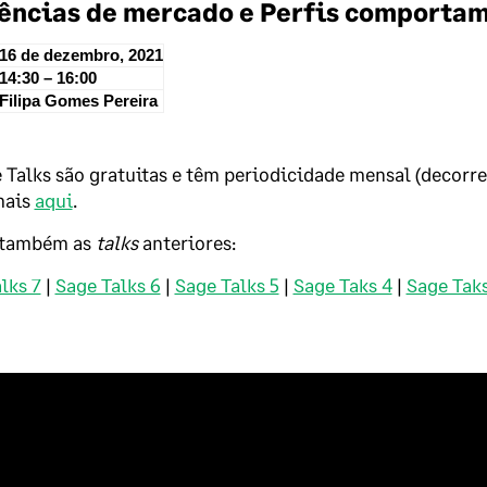
ências de mercado e Perfis comporta
16 de dezembro, 2021
14:30 – 16:00
Filipa Gomes Pereira
 Talks são gratuitas e têm periodicidade mensal (decorr
mais
aqui
.
 também as
talks
anteriores:
lks 7
|
Sage Talks 6
|
Sage Talks 5
|
Sage Taks 4
|
Sage Taks