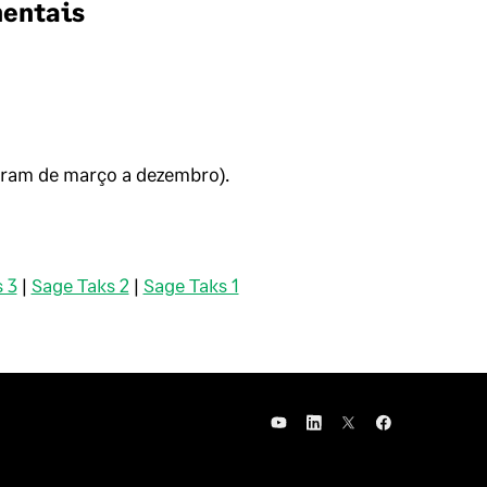
mentais
eram de março a dezembro).
 3
|
Sage Taks 2
|
Sage Taks 1