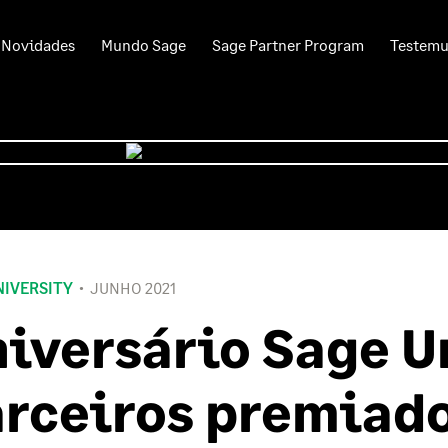
Novidades
Mundo Sage
Sage Partner Program
Testem
NIVERSITY
JUNHO 2021
iversário Sage U
rceiros premiad