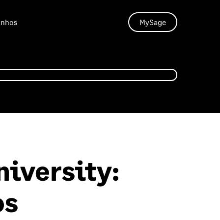
unhos
MySage
niversity:
os