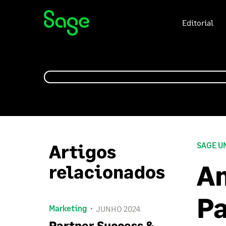
Editorial
Artigos
SAGE U
An
relacionados
Pa
Marketing
JUNHO 2024
Partner Success &