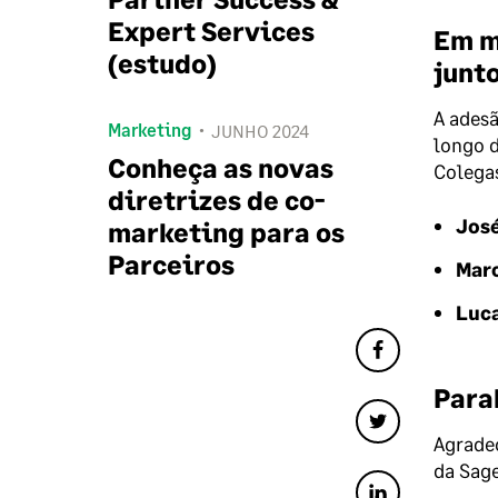
Expert Services
Em m
(estudo)
junt
A adesã
Marketing
JUNHO 2024
longo 
Conheça as novas
Colegas
diretrizes de co-
José
marketing para os
Parceiros
Marc
Luca
Para
Agradec
da Sage