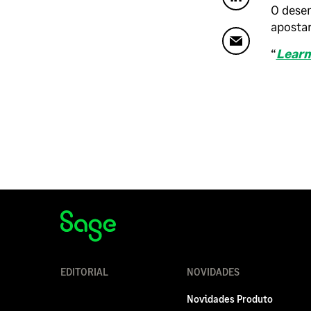
O desen
apostar
“
Learn
EDITORIAL
NOVIDADES
Novidades Produto