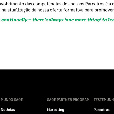
volvimento das competências dos nossos Parceiros é a n
 na atualização da nossa oferta formativa para promover 
 continually – there’s always ‘one more thing’ to le
MUNDO SAGE
SAGE PARTNER PROGRAM
TESTEMUNH
Notícias
Marketing
Parceiros