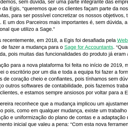
demos, sem dúvida, ser uma parte integrante das empres
 da Egis, “queremos que os clientes façam parte da noss
Mas, para ser possível concretizar os nossos objetivos, 
. E um dos Parceiros mais importantes é, sem dúvida, a
ional que utilizo a Sage.”
 recentemente, em 2018, a Egis foi desafiada pela
Web
o de fazer a mudança para o
Sage for Accountants
. “Qua
da, pois muitas das funcionalidades do produto já eram
ção para a nova plataforma foi feita no início de 2019, 
ei o escritório por um dia e toda a equipa foi fazer a f
s de coração cheio e confiantes, pois tínhamos sem dúv
 outros softwares de contabilidade, pois fazemos traba
clientes, e estamos sempre ansiosos por voltar para a E
ereira reconhece que a mudança implicou um ajustamento
o pois, como em qualquer mudança, existe um trabalho 
ção e uniformização do plano de contas e a adaptação d
mento inicial que valeu a pena: “Com esta nova ferrame