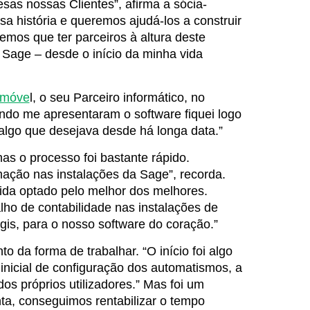
as nossas Clientes”, afirma a sócia-
a história e queremos ajudá-los a construir
temos que ter parceiros à altura deste
 Sage – desde o início da minha vida
móve
l, o seu Parceiro informático, no
ndo me apresentaram o software fiquei logo
 algo que desejava desde há longa data.”
mas o processo foi bastante rápido.
ormação nas instalações da Sage”, recorda.
ida optado pelo melhor dos melhores.
lho de contabilidade nas instalações de
gis, para o nosso software do coração.”
 da forma de trabalhar. “O início foi algo
inicial de configuração dos automatismos, a
os próprios utilizadores.”
Mas foi um
nta, conseguimos rentabilizar o tempo