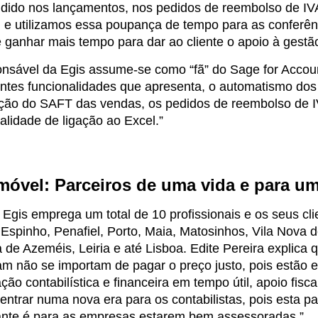
dido nos lançamentos, nos pedidos de reembolso de IV
 e utilizamos essa poupança de tempo para as conferênc
 ganhar mais tempo para dar ao cliente o apoio à gestã
onsável da Egis assume-se como “fã” do Sage for Accou
ntes funcionalidades que apresenta, o automatismo dos 
ação do SAFT das vendas, os pedidos de reembolso de IV
alidade de ligação ao Excel.”
óvel: Parceiros de uma vida e para u
 Egis emprega um total de 10 profissionais e os seus c
 Espinho, Penafiel, Porto, Maia, Matosinhos, Vila Nova 
a de Azeméis, Leiria e até Lisboa.
Edite Pereira explica 
m não se importam de pagar o preço justo, pois estão 
ção contabilística e financeira em tempo útil, apoio fisc
ntrar numa nova era para os contabilistas, pois esta 
ante é para as empresas estarem bem assessoradas.”