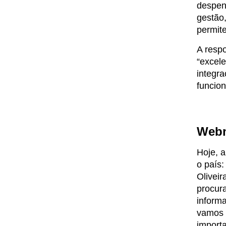
despen
gestão,
permite
A resp
“excele
integr
funcion
Webm
Hoje, a
o país:
Oliveir
procura
informa
vamos e
import