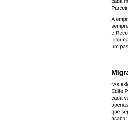
cada ma
Parceir
A empr
sempre 
e Recur
inform
um pass
Migr
“As exi
Edite P
cada ve
apenas 
que sej
acabar