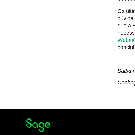
Os últ
dúvida,
que a S
necess
Webmó
conclui
Saiba 
Conheç