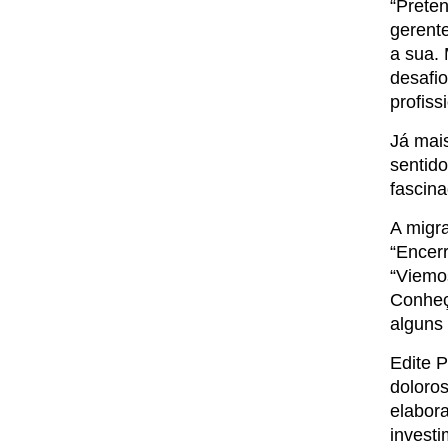
“Preten
gerente
a sua. 
desafio
profiss
Já mais
sentid
fascina
A migra
“Encerr
“Viemo
Conheço
alguns 
Edite P
doloros
elabora
investi