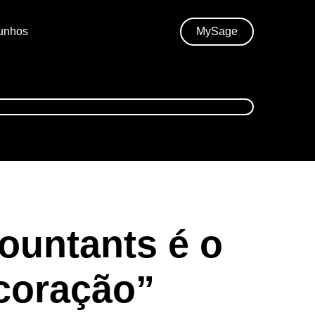
unhos
MySage
ountants é o
coração”