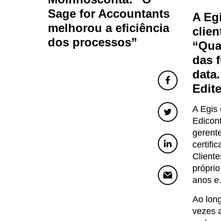
Sage for Accountants
A Eg
melhorou a eficiência
clien
dos processos”
“Qua
das 
data
Edite
A Egis
Edicont
gerent
certifi
Cliente
próprio
anos e
Ao long
vezes a