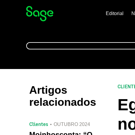
Editorial
N
CLIENT
Artigos
Eg
relacionados
no
Clientes
OUTUBRO 2024
Moinhosconta: “O