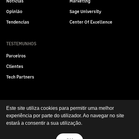
Notícias
Marketing
Opinião
Sage University
Tendencias
Center Of Excellence
TESTEMUNHOS
Parceiros
Clientes
Tech Partners
Este site utiliza cookies para permitir uma melhor
Politica legal
Privacidade e Cookies
experiência por parte do utilizador. Ao navegar no site
RGPD
estará a consentir a sua utilização.
© Sage Group plc 2026