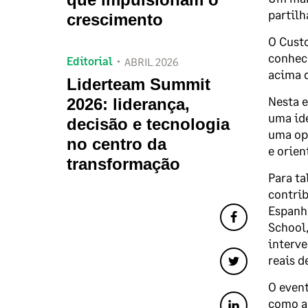
partilh
crescimento
O Cust
conhec
Editorial
ABRIL 2026
acima d
Liderteam Summit
Nesta e
2026: liderança,
uma ide
decisão e tecnologia
uma opç
no centro da
e orien
transformação
Para ta
contrib
Espanha
School
interve
reais d
O event
como a 