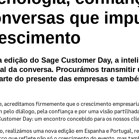
nversas que imp
escimento
 edição do Sage Customer Day, a intelig
al da conversa. Procurámos transmitir u
parte do presente das empresas e tamb
e, acreditamos firmemente que o crescimento empresaria
pelo diálogo, pela confiança e por uma visão partilhada
ustomer Day: um encontro concebido para os nossos clie
o, realizámos uma nova edição em Espanha e Portugal, re
co que reflete não só o crescimento do evento, mas ta