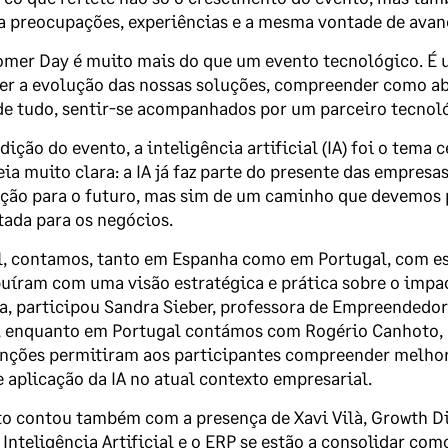
a preocupações, experiências e a mesma vontade de avanç
omer Day é muito mais do que um evento tecnológico. É 
er a evolução das nossas soluções, compreender como ab
e tudo, sentir-se acompanhados por um parceiro tecnol
dição do evento, a inteligência artificial (IA) foi o tema
ia muito clara: a IA já faz parte do presente das empres
ão para o futuro, mas sim de um caminho que devemos pe
tada para os negócios.
l, contamos, tanto em Espanha como em Portugal, com esp
uíram com uma visão estratégica e prática sobre o impa
, participou Sandra Sieber, professora de Empreendedori
, enquanto em Portugal contámos com Rogério Canhoto, C
nções permitiram aos participantes compreender melhor 
e aplicação da IA no atual contexto empresarial.
o contou também com a presença de Xavi Vilà, Growth Di
Inteligência Artificial e o ERP se estão a consolidar co