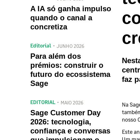
A IA só ganha impulso
co
quando o canal a
concretiza
cr
Editorial
JUNHO 2026
Para além dos
Nesta
prémios: construir o
centr
futuro do ecossistema
faz 
Sage
EDITORIAL
MAIO 2026
Na Sag
Sage Customer Day
também 
nosso C
2026: tecnologia,
confiança e conversas
Este an
que impulsionam o
Um mar