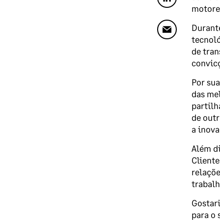
motore
Durante
tecnoló
de tran
convicç
Por sua
das me
partilh
de out
a inova
Além di
Cliente
relaçõe
trabal
Gostar
para o 