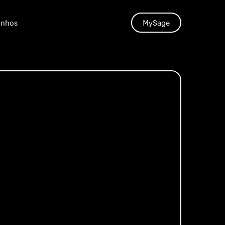
unhos
MySage