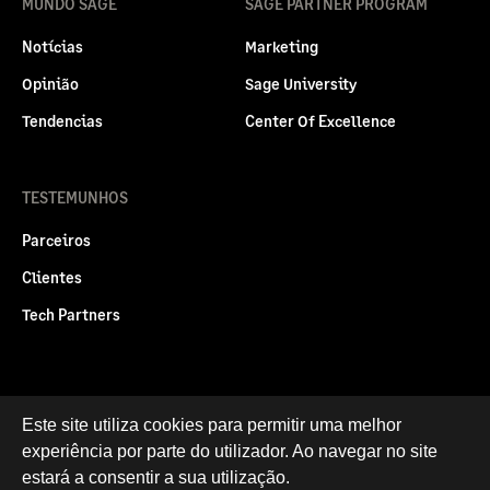
MUNDO SAGE
SAGE PARTNER PROGRAM
Notícias
Marketing
Opinião
Sage University
Tendencias
Center Of Excellence
TESTEMUNHOS
Parceiros
Clientes
Tech Partners
Politica legal
Este site utiliza cookies para permitir uma melhor
Privacidade e Cookies
experiência por parte do utilizador. Ao navegar no site
RGPD
estará a consentir a sua utilização.