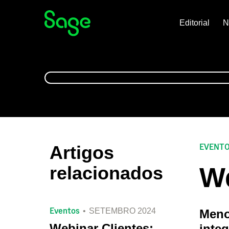
Editorial
N
EVENT
Artigos
We
relacionados
Eventos
SETEMBRO 2024
Meno
Webinar Clientes:
inte