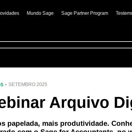
ovidades
Mundo Sage
Sage Partner Program
Testem
OS
SETEMBRO 2025
binar Arquivo Dig
s papelada, mais produtividade. Conheç
grado com o Sage for Accountants, no 