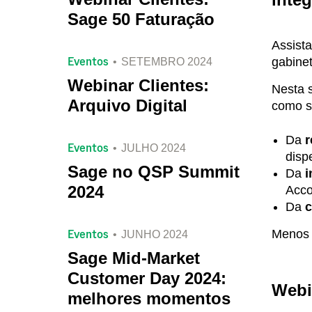
Sage 50 Faturação
Assista
Eventos
gabinet
SETEMBRO 2024
Webinar Clientes:
Nesta s
Arquivo Digital
como se
Da
r
Eventos
JULHO 2024
disp
Sage no QSP Summit
Da
i
2024
Acco
Da
c
Eventos
Menos p
JUNHO 2024
Sage Mid-Market
Customer Day 2024:
Webi
melhores momentos