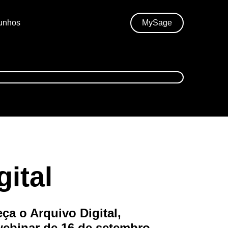
unhos
MySage
ital
a o Arquivo Digital,
webinar de 16 de setembro.