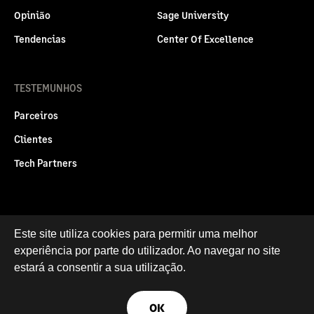
Opinião
Sage University
Tendencias
Center Of Excellence
TESTEMUNHOS
Parceiros
Clientes
Tech Partners
Politica legal
Privacidade e Cookies
Este site utiliza cookies para permitir uma melhor
experiência por parte do utilizador. Ao navegar no site
RGPD
estará a consentir a sua utilização.
© Sage Group plc 2026
OK