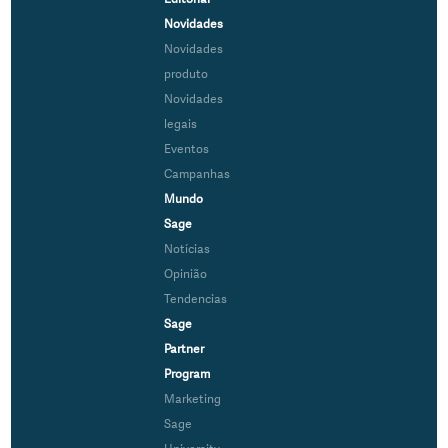
Novidades
Novidades
produto
Novidades
legais
Eventos
Campanhas
Mundo
Sage
Notícias
Opinião
Tendencias
Sage
Partner
Program
Marketing
Sage