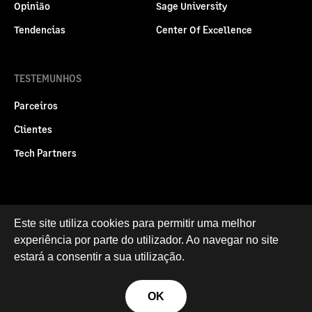
Opinião
Sage University
Tendencias
Center Of Excellence
TESTEMUNHOS
Parceiros
Clientes
Tech Partners
Politica legal
Este site utiliza cookies para permitir uma melhor
Privacidade e Cookies
experiência por parte do utilizador. Ao navegar no site
RGPD
estará a consentir a sua utilização.
© Sage Group plc 2026
OK