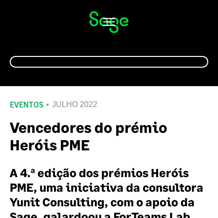
Alternar
navegação
EVENTOS
JULHO 2022
Vencedores do prémio
Heróis PME
A 4.ª edição dos prémios Heróis
PME, uma iniciativa da consultora
Yunit Consulting, com o apoio da
Sage, galardoou a ForTeams Lab,