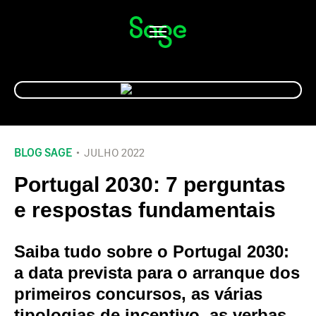
Alternar
navegação
BLOG SAGE
JULHO 2022
Portugal 2030: 7 perguntas
e respostas fundamentais
Saiba tudo sobre o
Portugal 2030
:
a
data prevista para o arranque
dos
primeiros concursos, as
várias
tipologias de incentivo
, as
verbas