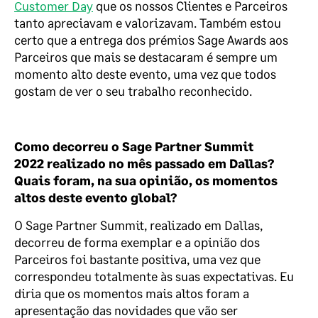
Customer
Day
que os
nossos C
lientes
e Parceiros
tanto apreciavam e valorizavam
. Também estou
certo que a
entrega dos prémios
Sage
Awards
aos
P
arceiros
que mais se destacaram
é sempre um
momento alto d
este
evento
,
uma vez que todos
gostam de ver o seu trabalho reconhecido.
Como decorreu o
Sage
Partner
Summit
2022
realizado no mês passado em Dallas?
Quais foram, na sua opinião, os momentos
altos deste evento global?
O
Sage
Partner
Summit,
realizado em Dallas,
decorreu de forma exemplar e a opinião do
s
P
arceiros foi bastante positiva
,
uma vez que
correspondeu totalmente às suas expectativas. Eu
diria que os momento
s
mais altos foram a
apresentação das novidades que vão ser