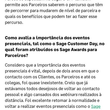
permite aos
Parceiros
saberem o percurso que têm
de percorrer para mudarem de nível de parceira e
quais os benefícios que podem ter ao fazer esse
percurso.
Como avalia a importância dos eventos
presenciais, tal como o
Sage
Customer
Day
, no
qual foram atribuídos os Sage
Awards
para
Parceiros?
C
onsidero que
a importância dos eventos
presenciais é vital
, d
epois de
dois
anos em que o
contacto com os
C
lientes,
os P
arceiros e
até os
colegas
,
foi quase inexistente
. Creio que já
est
á
va
mos
t
o
do
s
desejoso
s
d
e voltar ao
contacto
pessoal e algo cansados dos
webinars
realizados à
distância
.
Foi
excelente
retomar à normalidade e
voltar
a
realizar
eventos presenciais como o
Sage