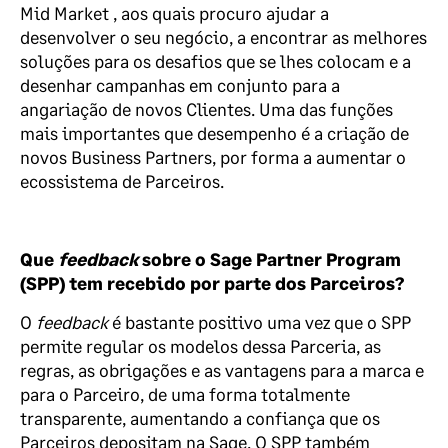
Mid
Market
,
aos quais
procuro
ajudar a
desenvolver o seu neg
ó
cio
, a
encontrar
as melhores
soluções para os desafios que
se
lhes coloca
m e a
desenh
ar
campanhas em conjunto para a
angariação
de novos
C
lientes. Uma das funções
mais importantes que desempenho é a criação de
novos Business
Partners
,
por forma a aumentar o
ecossistema de
P
arceiros.
Que
feedback
sobre o Sage
Partner
Program
(SPP) tem recebido por parte dos Parceiros?
O
feedback
é bastante positivo uma vez que
o
SPP
permite regular os modelos de
ssa
P
arceria, as
regras,
as
obrigações e as vantagens para
a marca e
para o Parceiro,
de uma forma totalmente
transparente
,
aumenta
ndo
a confiança que os
Parceiros
depositam na Sage
.
O SPP
também