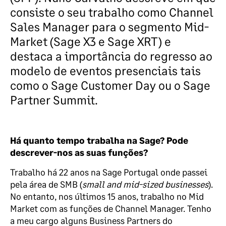
consiste o
seu trabalho como
Channel
Sales Manager
para
o segmento
Mid-
Market
(Sage X3 e Sage XRT)
e
destaca a importância
do regresso ao
modelo de eventos presenciais tais
como o Sage
Customer
Day
ou o Sage
Partner
Summit
.
Há quanto tempo trabalha na Sage? Pode
descrever-nos as suas funções?
Trabalho
há
22 anos na Sage Portugal onde passei
pel
a área de
SMB
(
small
and
mid-sized
businesses
).
No entanto
,
nos últimos 15
anos
, trabalho no
Mid
Market
com as
funções de
Channel
Manager. Tenho
a meu cargo alguns Business
Partners
do