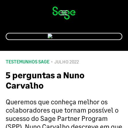
Alternar
navegação
TESTEMUNHOS SAGE
JULHO 2022
5 perguntas a Nuno
Carvalho
Queremos que conheça melhor os
colaboradores que tornam possível o
sucesso do Sage
Partner
Program
(SPP).
Nuno Carvalho
descreve em que