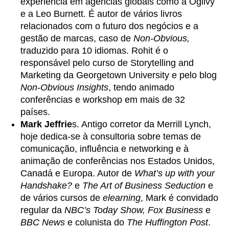
experiência em agências globais como a Ogilvy
e a Leo Burnett. É autor de vários livros
relacionados com o futuro dos negócios e a
gestão de marcas, caso de
Non-Obvious,
traduzido para 10 idiomas. Rohit é o
responsável pelo curso de Storytelling and
Marketing da Georgetown University e pelo blog
Non-Obvious Insights
, tendo animado
conferências e workshop em mais de 32
países.
Mark Jeffrie
s
. Antigo corretor da Merrill Lynch,
hoje dedica-se à consultoria sobre temas de
comunicação, influência e networking e à
animação de conferências nos Estados Unidos,
Canadá e Europa. Autor de
What’s up with your
Handshake?
e
The Art of Business Seduction
e
de vários cursos de
elearning
, Mark é convidado
regular da
NBC’s Today Show,
Fox Business
e
BBC News
e colunista do
The Huffington Post
.