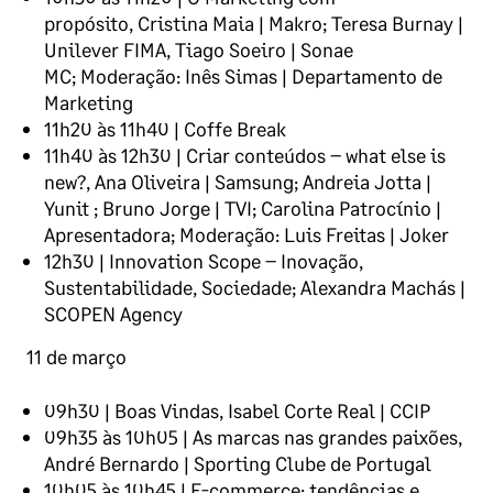
propósito, Cristina Maia | Makro; Teresa Burnay |
Unilever FIMA, Tiago Soeiro | Sonae
MC; Moderação: Inês Simas | Departamento de
Marketing
11h20 às 11h40 | Coffe Break
11h40 às 12h30 | Criar conteúdos – what else is
new?, Ana Oliveira | Samsung; Andreia Jotta |
Yunit ; Bruno Jorge | TVI; Carolina Patrocínio |
Apresentadora; Moderação: Luis Freitas | Joker
12h30 | Innovation Scope – Inovação,
Sustentabilidade, Sociedade; Alexandra Machás |
SCOPEN Agency
11 de março
09h30 | Boas Vindas,
Isabel Corte Real | CCIP
09h35 às 10h05 | As marcas nas grandes paixões,
André Bernardo | Sporting Clube de Portugal
10h05 às 10h45 | E-commerce: tendências e