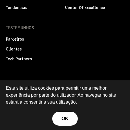
Tendencias
Center Of Excellence
TESTEMUNHOS
Parceiros
Clientes
Tech Partners
Este site utiliza cookies para permitir uma melhor
Politica legal
Privacidade e Cookies
experiência por parte do utilizador. Ao navegar no site
RGPD
estará a consentir a sua utilização.
© Sage Group plc 2026
OK