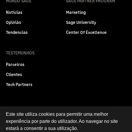
MUNDO SAGE
SAGE PARTNER PROGRAM
Notícias
Marketing
Opinião
Sage University
Tendencias
Center Of Excellence
TESTEMUNHOS
Parceiros
Clientes
Tech Partners
Este site utiliza cookies para permitir uma melhor
Politica legal
Privacidade e Cookies
experiência por parte do utilizador. Ao navegar no site
RGPD
estará a consentir a sua utilização.