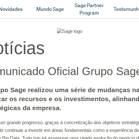
Sage Partner
Novidades
Mundo Sage
Testemunh
Program
tícias
unicado Oficial Grupo Sag
po Sage realizou uma série de mudanças na
zar os recursos e os investimentos, alinhan
tégicas da empresa.
o um grande progresso, graças à concretização dos objetivos estraté
tir continuar a investir em áreas fundamentais como a experiência dos
al e Big Data. Tudo isto irá assegurar uma rápida evolução do negó