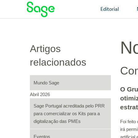
Editorial
No
Artigos
relacionados
Com
Mundo Sage
O Gru
Abril 2026
otimi
Sage Portugal acreditada pelo PRR
estra
para comercializar os Kits para a
digitalização das PMEs
Foi feit
irá permi
Eventos
artifici