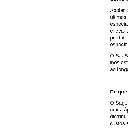
Apoiar 
últimos
especia
e levá-
produto
específ
O SaaS 
lhes es
ao long
De que
O Sage 
mais rá
distrib
custos 