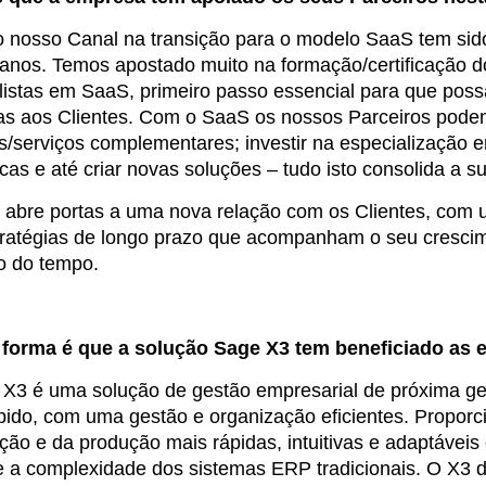
o nosso Canal na transição para o modelo SaaS tem si
 anos. Temos apostado muito na formação/certificação 
listas em SaaS, primeiro passo essencial para que poss
las aos Clientes. Com o SaaS os nossos Parceiros pode
s/serviços complementares; investir na especialização e
icas e até criar novas soluções – tudo isto consolida a s
abre portas a uma nova relação com os Clientes, com 
tratégias de longo prazo que acompanham o seu crescim
o do tempo.
 forma é que a solução Sage X3 tem beneficiado as
X3 é uma solução de gestão empresarial de próxima ge
pido, com uma gestão e organização eficientes. Proporc
uição e da produção mais rápidas, intuitivas e adaptávei
e a complexidade dos sistemas ERP tradicionais. O X