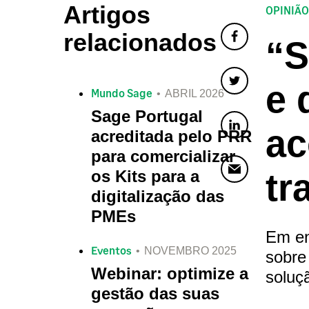
Artigos
OPINIÃO
relacionados
“S
e 
Mundo Sage
ABRIL 2026
Sage Portugal
ac
acreditada pelo PRR
para comercializar
os Kits para a
tr
digitalização das
PMEs
Em en
Eventos
NOVEMBRO 2025
sobre
Webinar: optimize a
soluç
gestão das suas