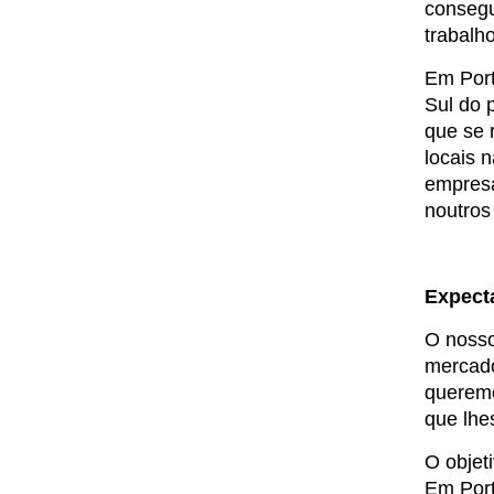
consegu
trabalho
Em Port
Sul do 
que se 
locais 
empresa
noutros
Expecta
O nosso
mercado
queremo
que lhe
O objet
Em Port