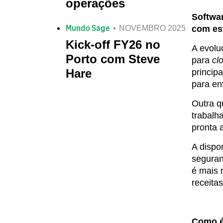
operações
Softwar
Mundo Sage
NOVEMBRO 2025
com es
Kick-off FY26 no
A evolu
Porto com Steve
para
cl
Hare
princip
para en
Outra q
trabalh
pronta 
A dispo
seguran
é mais 
receita
Como é