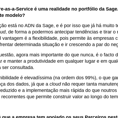
e-as-a-Service é uma realidade no portfólio da Sage
te modelo?
ção está no ADN da Sage, e é por isso que já há muito 
oud
, de forma a podermos antecipar tendências e tirar 
al vantagem é a flexibilidade, pois permite às empresas 
frentar determinada situação e ir crescendo a par do ne
uestão, agora mais importante do que nunca, é o facto d
ar e manter a produtividade em qualquer lugar e em qual
a ser consultada.
nibilidade é elevadíssima (na ordem dos 99%), o que g
ça dos dados, já que a
cloud
não requer tanta manutençã
reduzido e a implementação mais rápida do que noutro
s recorrentes que permite construir valor ao longo do te
 que a empresa tem apoiado os seus Parceiros nest