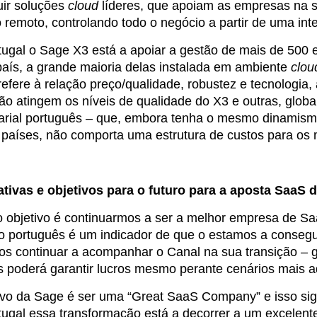
ir soluções
cloud
líderes, que apoiam as empresas na s
 remoto, controlando todo o negócio a partir de uma inter
ugal o Sage X3 está a apoiar a gestão de mais de 500 e
país, a grande maioria delas instalada em ambiente
clou
refere à relação preço/qualidade, robustez e tecnologia
não atingem os níveis de qualidade do X3 e outras, glob
rial português – que, embora tenha o mesmo dinamis
 países, não comporta uma estrutura de custos para os 
tivas e objetivos para o futuro para a aposta SaaS 
 objetivo é continuarmos a ser a melhor empresa de Sa
 português é um indicador de que o estamos a consegu
s continuar a acompanhar o Canal na sua transição – gr
s poderá garantir lucros mesmo perante cenários mais 
ivo da Sage é ser uma “Great SaaS Company” e isso sign
ugal essa transformação está a decorrer a um excelente 