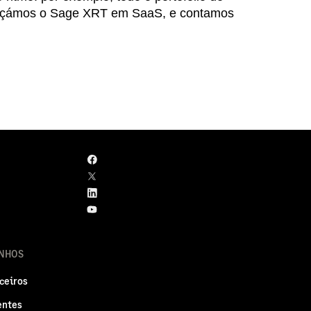
lançámos o Sage XRT em SaaS, e contamos
NHOS
ceiros
entes