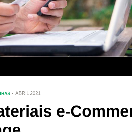
NHAS
ABRIL 2021
teriais e-Commer
age