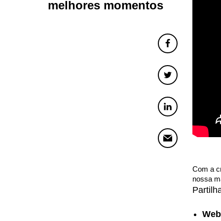
melhores momentos
Com a cr
nossa ma
Partil
Webi