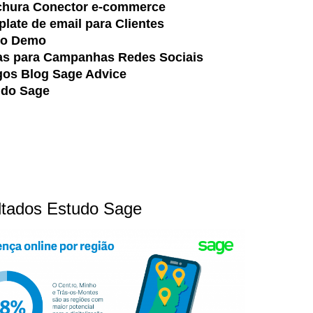
chura
Conector e-commerce
late de email para Clientes
eo Demo
as para Campanhas Redes Sociais
gos Blog Sage Advice
udo Sage
ltados Estudo Sage