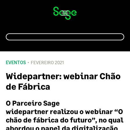
Alternar
navegação
EVENTOS
FEVEREIRO 2021
Widepartner: webinar Chão
de Fábrica
O Parceiro Sage
widepartner realizou o webinar “O
chão de fábrica do futuro”, no qual
abordou
o papel da digitalização