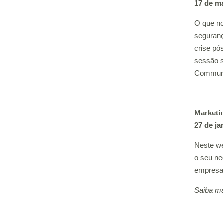
17 de m
O que no
seguranç
crise pó
sessão s
Communi
Marketin
27 de ja
Neste we
o seu ne
empresa 
Saiba ma