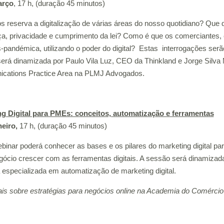
arço
, 17 h, (duração 45 minutos)
s reserva a digitalização de várias áreas do nosso quotidiano? Qu
a, privacidade e cumprimento da lei? Como é que os comerciantes
s-pandémica, utilizando o poder do digital? Estas interrogações serã
erá dinamizada por Paulo Vila Luz, CEO da Thinkland e Jorge Silva M
cations Practice Area na PLMJ Advogados.
g Digital para PMEs: conceitos, automatização e ferramentas
neiro,
17 h, (duração 45 minutos)
binar poderá conhecer as bases e os pilares do marketing digital 
gócio crescer com as ferramentas digitais. A sessão será dinamizada
especializada em automatização de marketing digital.
is sobre estratégias para negócios online na Academia do Comércio 