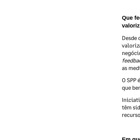
Que fe
valori
Desde o
valoriz
negócio
feedba
as medi
O SPP é
que ben
Iniciat
têm sid
recurso
Em que