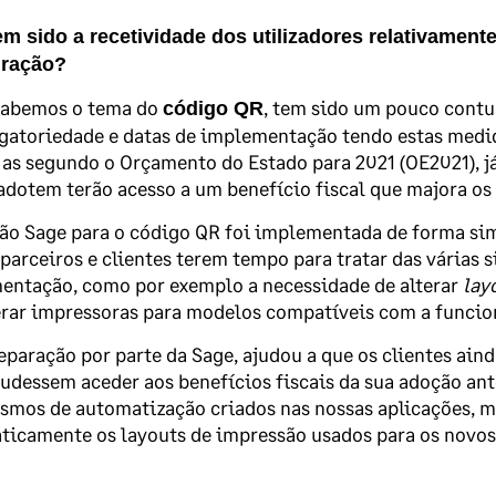
em sido a recetividade dos utilizadores relativamen
uração?
abemos o tema do
, tem sido um pouco contu
código QR
gatoriedade e datas de implementação tendo estas medi
as segundo o Orçamento do Estado para 2021 (OE2021), j
adotem terão acesso a um benefício fiscal que majora os g
ão Sage para o código QR foi implementada de forma si
parceiros e clientes terem tempo para tratar das várias 
entação, como por exemplo a necessidade de alterar
lay
erar impressoras para modelos compatíveis com a funcio
eparação por parte da Sage, ajudou a que os clientes ain
pudessem aceder aos benefícios fiscais da sua adoção ante
mos de automatização criados nas nossas aplicações, m
ticamente os layouts de impressão usados para os novos