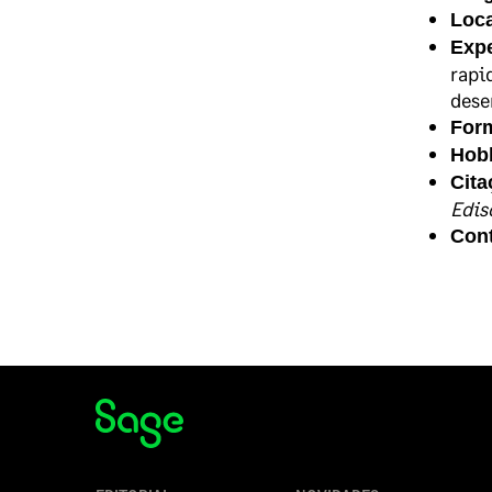
Loc
Expe
rapi
dese
For
Hob
Cita
Edis
Cont