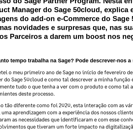
sso do Sage Partner Program. Nesta ent
uct Manager do Sage 50cloud, explica 
agens do add-on e-Commerce do Sage 5
mas novidades e surpresas que, nas sua
os Parceiros a darem um boost nos ne
nto tempo trabalha na Sage? Pode descrever-nos a
ei o meu primeiro ano de Sage no início de fevereiro de
 do Sage 50cloud e como tal descrever a minha função 
mente tudo o que tenha a ver com o produto e como tal a
nientes deste processo.
 tão diferente como foi 2020, esta interação com as vár
 uma aprendizagem com a experiência dos nossos clientes
haram as necessidades que identificaram e com esse co
lvimentos que tiveram um forte impacto na digitalizaçã