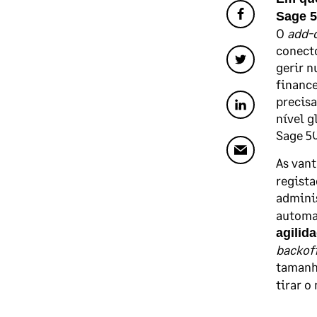
Sage 
O
add-
conecto
gerir n
finance
precisa
nível g
Sage 50
As van
regista
adminis
automat
agilid
backof
tamanh
tirar o