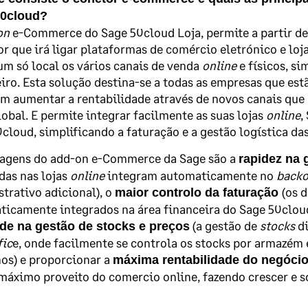
50cloud?
on
e-Commerce do Sage 50cloud Loja, permite a partir de
r que irá ligar plataformas de comércio eletrónico e loj
um só local os vários canais de venda
online
e físicos, si
iro. Esta solução destina-se a todas as empresas que est
m aumentar a rentabilidade através de novos canais que
lobal.
E permite integrar facilmente as suas lojas
online
,
cloud, simplificando a faturação e a gestão logística d
tagens do add-on e-Commerce da Sage são a
rapidez na
das nas lojas
online
integram automaticamente no
backo
trativo adicional), o
(os 
maior controlo da faturação
icamente integrados na área financeira do Sage 50cloud
(a gestão de
stocks
di
ade na gestão de stocks e preços
fic
e, onde facilmente se controla os stocks por armazém 
os) e proporcionar a
máxima rentabilidade do negóci
 máximo proveito do comercio online, fazendo crescer e so