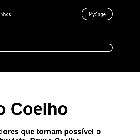
unhos
MySage
o Coelho
ores que tornam possível o