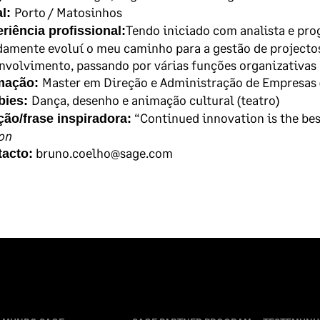
Porto / Matosinhos
al:
Tendo iniciado com analista e pro
riência profissional:
damente evoluí o meu caminho para a gestão de projectos
nvolvimento, passando por várias funções organizativas 
Master em Direção e Administração de Empresas
mação:
Dança, desenho e animação cultural (teatro)
bies:
“Continued innovation is the bes
ção/frase inspiradora:
on
bruno.coelho@sage.com
acto: