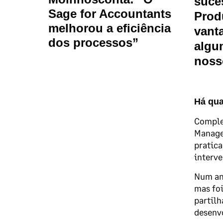
suce
Sage for Accountants
Prod
melhorou a eficiência
vant
dos processos”
algu
noss
Há qua
Complet
Manager
pratica
interve
Num ano
mas foi
partil
desenvo