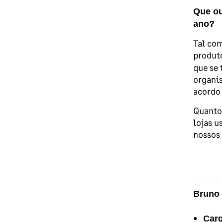
Que ou
ano?
Tal com
produto
que se 
organis
acordo 
Quanto 
lojas u
nossos 
Bruno
Car