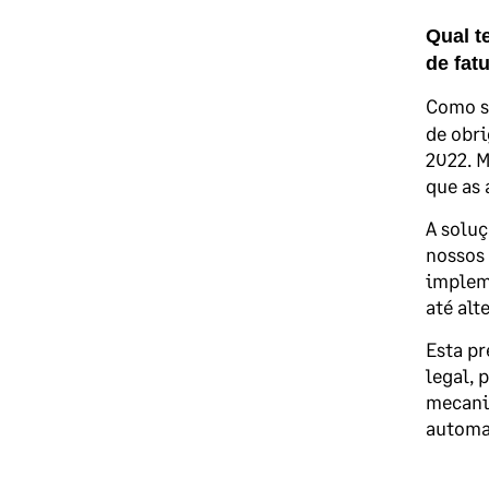
Q
ual t
de fat
Como s
de obri
2022. M
que as 
A soluç
nossos 
implem
até alt
Esta pr
legal, 
mecanis
automa