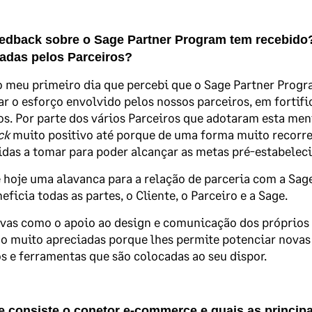
edback sobre o Sage Partner Program tem recebido? 
zadas pelos Parceiros?
 meu primeiro dia que percebi que o Sage Partner Progr
ar o esforço envolvido pelos nossos parceiros, em fortifi
s. Por parte dos vários Parceiros que adotaram esta me
ck
muito positivo até porque de uma forma muito recorren
das a tomar para poder alcançar as metas pré-estabelec
 hoje uma alavanca para a relação de parceria com a Sa
eficia todas as partes, o Cliente, o Parceiro e a Sage.
ivas como o apoio ao design e comunicação dos próprios 
o muito apreciadas porque lhes permite potenciar nova
s e ferramentas que são colocadas ao seu dispor.
 consiste o conetor e-commerce e quais as principa