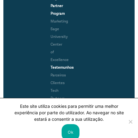
Partner
Program
Marketing
Sage
University
Center
of
Excellence
Testemunhos
Parceiros
Clientes
Tech
Partners
Este site utiliza cookies para permitir uma melhor
MySage
experiência por parte do utilizador. Ao navegar no site
estará a consentir a sua utilização.
Politica legal
Privacidade e Cookies
RGPD
Ok
© Sage Group plc 2026