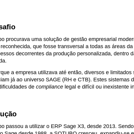
safio
bo procurava uma solução de gestão empresarial modern
 reconhecida, que fosse transversal a todas as áreas 
cessos decorrentes da produção personalizada, dentro d
ada.
rque a empresa utilizava até então, diversos e limitados
ciam já ao universo SAGE (RH e CTB). Estes sistemas d
dificuldades de
compliance
legal e difícil ou inexistente 
lução
bo passou a utilizar o ERP Sage X3, desde 2013. Sendo 
so Sage desde 1988, a SOTUBO cresceu, expandiu-se e