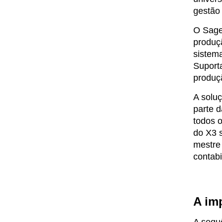
gestão 
O Sage
produç
sistema
Suporta
produçã
A soluç
parte d
todos 
do X3 s
mestre 
contab
A im