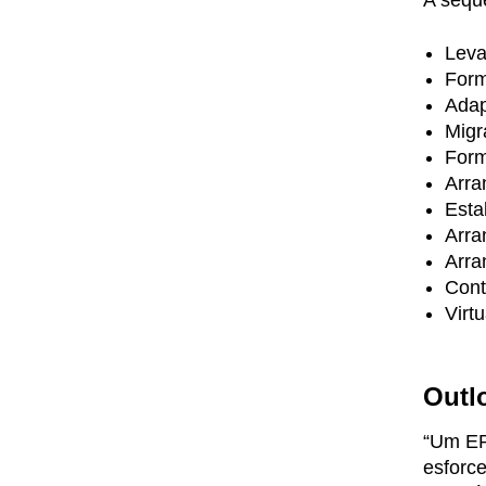
A sequê
Leva
For
Adap
Migr
Form
Arra
Esta
Arra
Arra
Cont
Virt
Outl
“Um ER
esforce