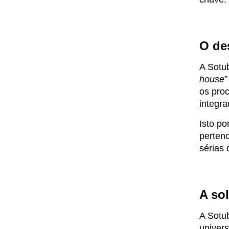
O de
A Sotu
house
”
os pro
integr
Isto po
perten
sérias 
A so
A Sotu
univer