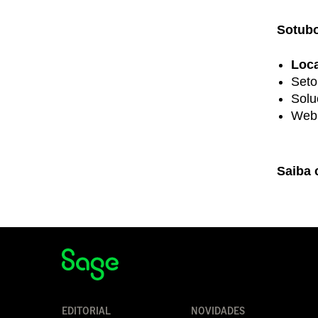
Sotubo
Loca
Seto
Sol
We
Saiba 
EDITORIAL
NOVIDADES