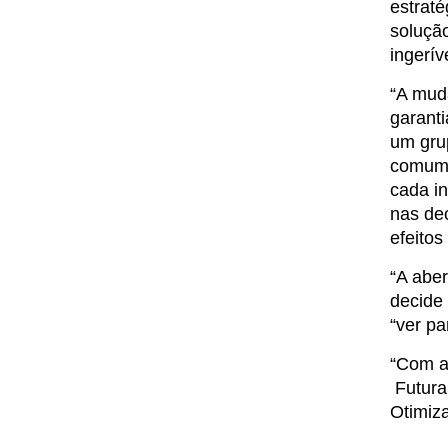
estraté
soluçã
ingerív
“A mud
garanti
um grup
comum,
cada in
nas dec
efeito
“A abe
decide
“ver pa
“Com a
Futura
Otimiz