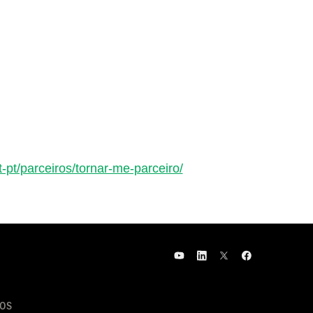
-pt/parceiros/tornar-me-parceiro/
OS