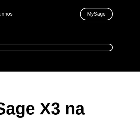
unhos
MySage
Sage X3 na