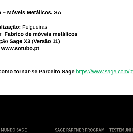
 – Móveis Metálicos, SA
lização:
Felgueiras
r
Fabrico de móveis metálicos
ução
Sage X3
(
Versão 11)
b
www.sotubo.pt
como tornar-se Parceiro Sage
https://www.sage.com/pt
MUNDO SAGE
SAGE PARTNER PROGRAM
TESTEMUNH