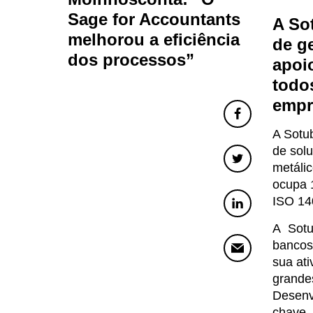
Sage for Accountants
A So
melhorou a eficiência
de ge
dos processos”
apoi
todo
empr
A Sotu
de solu
metálic
ocupa 
ISO 14
A Sotu
bancos
sua ati
grandes
Desenvo
chave.