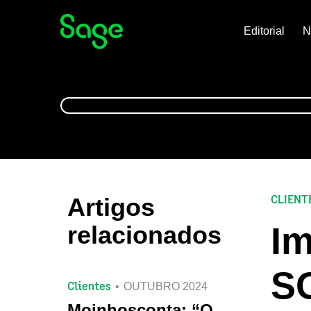
Editorial
N
CLIENT
Artigos
Im
relacionados
S
Clientes
OUTUBRO 2024
Moinhosconta: “O