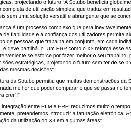
gicas, projectando o futuro “A Sotubo beneficia globalm
o completa de utilização simples, que traduz em result
eis sem uma solução versátil e abrangente que se concr
ança é um processo complexo que gera inevitavelmente “
a de fiabilidade e a confiança dos utilizadores permite
o de pessoas que trabalha em conjunto, em cada indiví
 e deve partilhá-lo. Um ERP como o X3 reforça esse esp
terveniente se esforce por fazer melhor o seu trabalho,
isões estratégicas, projetando o futuro sem ter de se 
s das mesmas decisões”.
rtura da Sotubo permitiu que muitas demonstrações da
 nada melhor que poder comparar o que se passa no ter
ra crer”!”
 integração entre PLM e ERP, reduzimos muito o tempo
mente, pretendemos introduzir a faturação eletrónica,
Bu
ação da utilização do X3 em algumas áreas”.