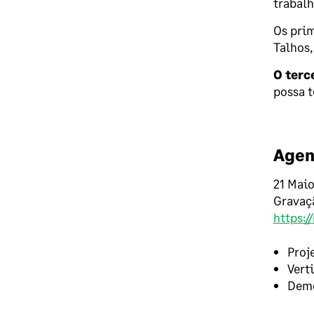
trabalh
Os prim
Talhos,
O terc
possa t
Agen
21 Maio
Gravaç
https:
Proj
Vert
Demo