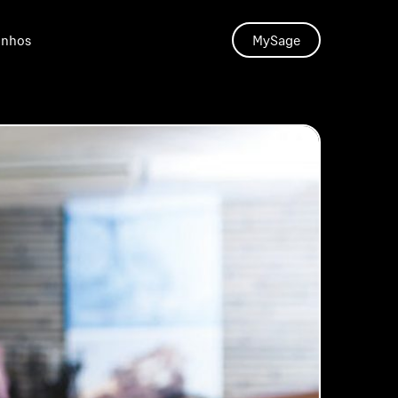
unhos
MySage