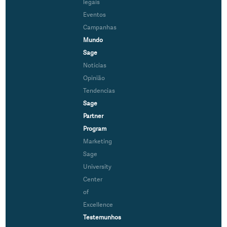
legais
Eventos
Campanhas
Mundo
Sage
Notícias
Opinião
Tendencias
Sage
Partner
Program
Marketing
Sage
University
Center
of
Excellence
Testemunhos