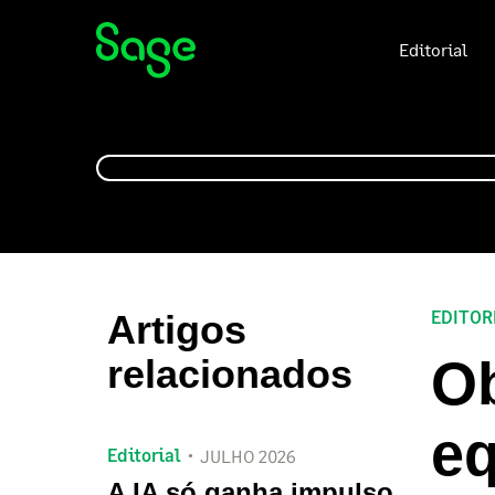
Editorial
EDITOR
Artigos
Ob
relacionados
eq
Editorial
JULHO 2026
A IA só ganha impulso