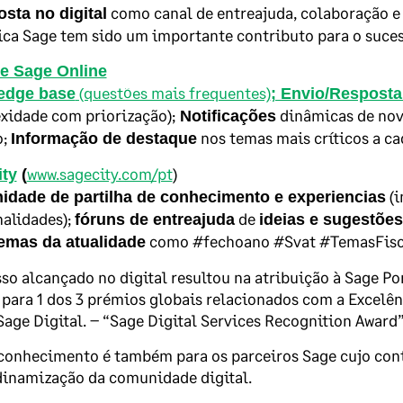
como canal de entreajuda, colaboração e
osta no digital
ica Sage tem sido um importante contributo para o suces
e Sage Online
(questões mais frequentes)
edge base
; Envio/Resposta
xidade com priorização);
dinâmicas de novi
Notificações
o;
nos temas mais críticos a c
Informação de destaque
www.sagecity.com/pt
)
ty
(
(i
dade de partilha de conhecimento e experiencias
alidades);
de
fóruns de entreajuda
ideias e sugestões
como #fechoano #Svat #TemasFisca
emas da atualidade
so alcançado no digital resultou na atribuição à Sage 
para 1 dos 3 prémios globais relacionados com a Excelên
Sage Digital. – “Sage Digital Services Recognition Award
conhecimento é também para os parceiros Sage cujo con
dinamização da comunidade digital.