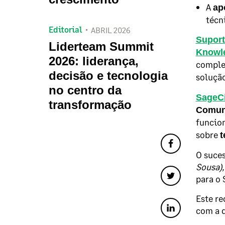
A
ap
técn
Editorial
ABRIL 2026
Suport
Liderteam Summit
Knowl
2026: liderança,
comple
decisão e tecnologia
soluçã
no centro da
SageCi
transformação
Comuni
funcion
sobre
t
O suces
Sousa),
para o 
Este re
com a 