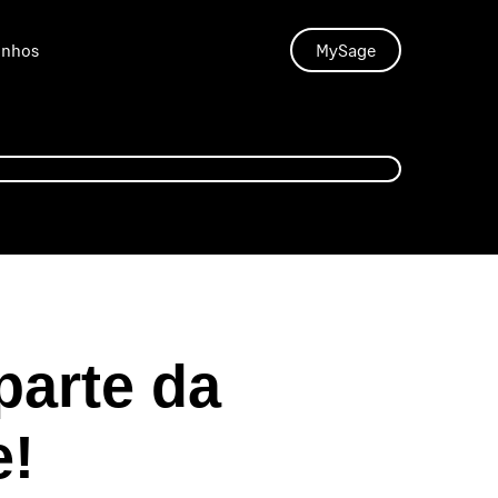
unhos
MySage
parte da
e!