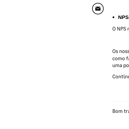
NPS 
O NPS m
Os noss
como fa
uma pos
Contin
Bom tra