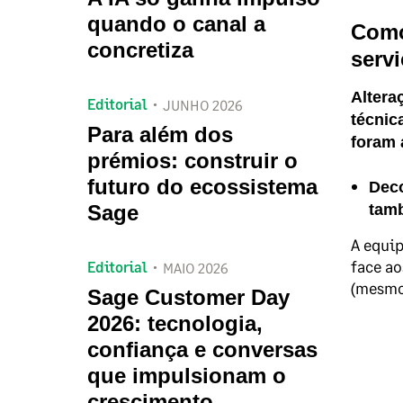
quando o canal a
Como
concretiza
serv
Altera
Editorial
JUNHO 2026
técnic
Para além dos
foram 
prémios: construir o
futuro do ecossistema
Deco
Sage
tam
A equip
face ao
Editorial
MAIO 2026
(mesmo
Sage Customer Day
2026: tecnologia,
confiança e conversas
que impulsionam o
crescimento