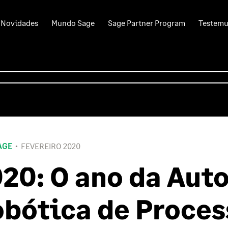
Novidades
Mundo Sage
Sage Partner Program
Testem
AGE
FEVEREIRO 2020
20: O ano da Au
bótica de Proces