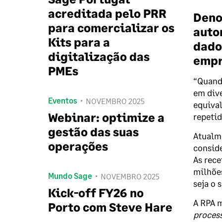
acreditada pelo PRR
Deno
para comercializar os
auto
Kits para a
dado
digitalização das
empr
PMEs
“Quando
em dive
Eventos
NOVEMBRO 2025
equival
Webinar: optimize a
repetid
gestão das suas
Atualme
operações
consid
As rece
milhõe
Mundo Sage
NOVEMBRO 2025
seja o 
Kick-off FY26 no
A RPA m
Porto com Steve Hare
process