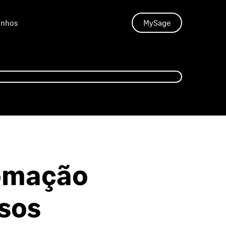
unhos
MySage
tomação
sos