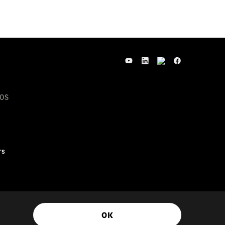
OS
rs
© Sage Group plc 2026
OK