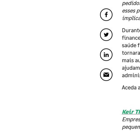
pedido
esses p
implica
Durante
finance
saúde f
tornara
mais au
ajudam 
adminis
Aceda a
Keir T
Empresa
pequen