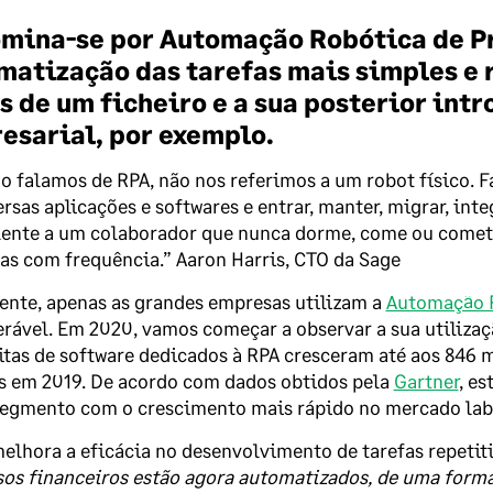
mina-se por Automação Robótica de Pr
matização das tarefas mais simples e r
s de um ficheiro e a sua posterior int
esarial, por exemplo.
 falamos de RPA, não nos referimos a um robot físico. 
rsas aplicações e softwares e entrar, manter, migrar, inte
ente a um colaborador que nunca dorme, come ou comete
as com frequência.” Aaron Harris, CTO da Sage
nte, apenas as grandes empresas utilizam a
Automação R
erável. Em 2020, vamos começar a observar a sua utiliz
itas de software dedicados à RPA cresceram até aos 846 m
s em 2019. De acordo com dados obtidos pela
Gartner
, e
segmento com o crescimento mais rápido no mercado labo
elhora a eficácia no desenvolvimento de tarefas repetit
os financeiros estão agora automatizados, de uma forma 