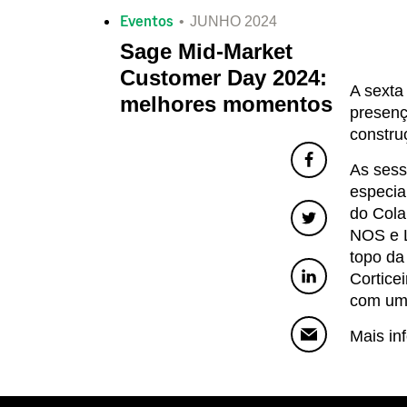
Eventos
JUNHO 2024
Sage Mid-Market
Customer Day 2024:
A sexta
melhores momentos
presenç
constru
As sess
especia
do Cola
NOS e L
topo da
Cortice
com uma
Mais in