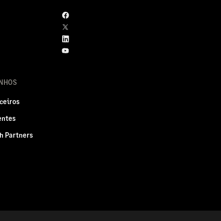
NHOS
ceiros
entes
h Partners