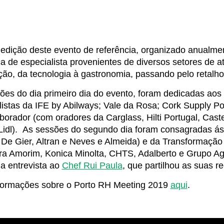
 edição deste evento de referência, organizado anualme
a de especialista provenientes de diversos setores de at
ção, da tecnologia à gastronomia, passando pelo retalh
ões do dia primeiro dia do evento, foram dedicadas ao
listas da IFE by Abilways; Vale da Rosa; Cork Supply P
borador (com oradores da Carglass, Hilti Portugal, Cast
idl). As sessões do segundo dia foram consagradas ás 
 De Gier, Altran e Neves e Almeida) e da Transformação
ira Amorim, Konica Minolta, CHTS, Adalberto e Grupo A
 entrevista ao
Chef Rui Paula
, que partilhou as suas re
formações sobre o Porto RH Meeting 2019
aqui
.