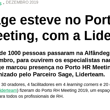
DEZEMBRO 2019
S
ge esteve no Por
eting, com a Lid
de 1000 pessoas passaram na Alfândega
bro, para ouvirem os especialistas n
e marcou presença no Porto HR Meeti
izado pelo Parceiro Sage, Liderteam.
 30 oradores, 4 facilitadores em 4
learning corners
e 20 
iderteam
) fizeram do Porto RH Meeting 2019, um espaço
ara todos os profissionais de RH.