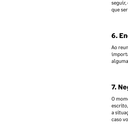
seguir,
que ser
6. E
Ao reun
importa
alguma 
7. N
O momen
escrito
a situa
caso vo