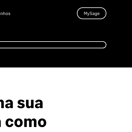
unhos
MySage
na sua
a como