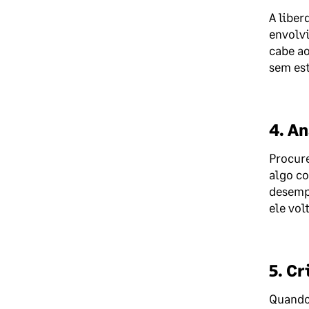
A liber
envolvi
cabe ao
sem est
4. An
Procure
algo co
desemp
ele vol
5. Cr
Quando 