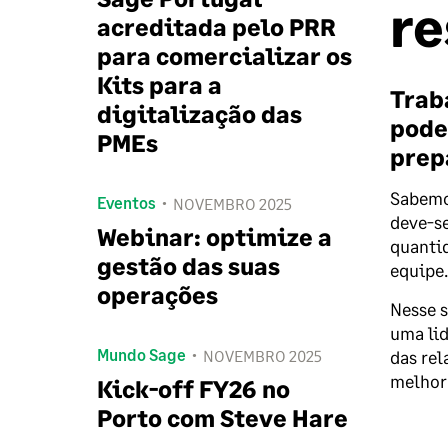
re
acreditada pelo PRR
para comercializar os
Kits para a
Trab
digitalização das
podem
PMEs
prep
Sabemos
Eventos
NOVEMBRO 2025
deve-se
Webinar: optimize a
quantid
gestão das suas
equipe.
operações
Nesse s
uma lid
Mundo Sage
NOVEMBRO 2025
das rel
melhor 
Kick-off FY26 no
Porto com Steve Hare