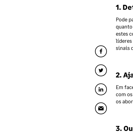
1. De
Pode pa
quanto 
estes c
líderes
sinais 
2. Aj
Em face
com os 
os abor
3. O