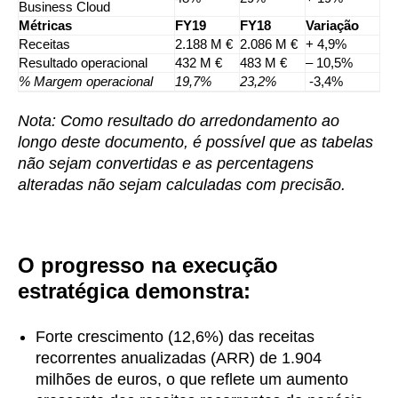
Business Cloud
Métricas
FY19
FY18
Variação
Receitas
2.188 M €
2.086 M €
+ 4,9%
Resultado operacional
432 M €
483 M €
– 10,5%
% Margem operacional
19,7%
23,2%
-3,4%
Nota: Como resultado do arredondamento ao
longo deste documento, é possível que as tabelas
não sejam convertidas e as percentagens
alteradas não sejam calculadas com precisão.
O progresso na execução
estratégica demonstra:
Forte crescimento (12,6%) das receitas
recorrentes anualizadas (ARR) de 1.904
milhões de euros, o que reflete um aumento