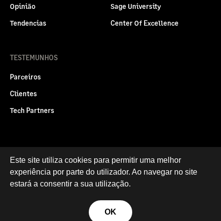
Opinião
Sage University
Tendencias
Center Of Excellence
TESTEMUNHOS
Parceiros
Clientes
Tech Partners
Politica legal
Este site utiliza cookies para permitir uma melhor
Privacidade e Cookies
experiência por parte do utilizador. Ao navegar no site
RGPD
estará a consentir a sua utilização.
© Sage Group plc 2026
OK