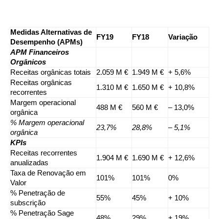
Medidas Alternativas de
FY19
FY18
Variação
Desempenho (APMs)
APM Financeiros
Orgânicos
Receitas orgânicas totais
2.059 M €
1.949 M €
+ 5,6%
Receitas orgânicas
1.310 M €
1.650 M €
+ 10,8%
recorrentes
Margem operacional
488 M €
560 M €
– 13,0%
orgânica
% Margem operacional
23,7%
28,8%
– 5,1%
orgânica
KPIs
Receitas recorrentes
1.904 M €
1.690 M €
+ 12,6%
anualizadas
Taxa de Renovação em
101%
101%
0%
Valor
% Penetração de
55%
45%
+ 10%
subscrição
% Penetração Sage
48%
29%
+ 19%