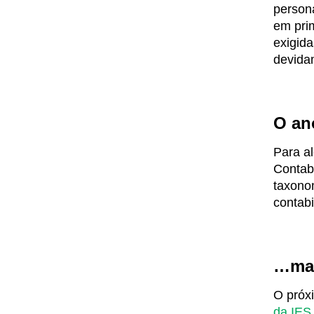
person
em prim
exigida
devidam
O an
Para al
Contabi
taxono
contabi
…mas
O próx
da IES