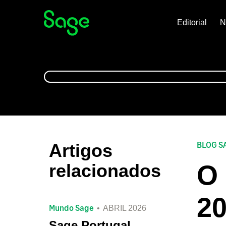
Editorial
N
BLOG S
Artigos
O 
relacionados
20
Mundo Sage
ABRIL 2026
Sage Portugal