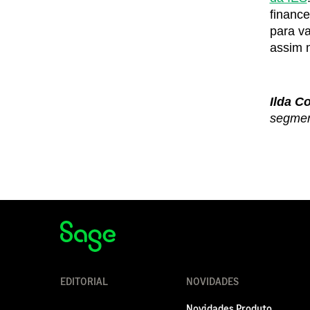
finance
para va
assim 
Ilda C
segment
EDITORIAL
NOVIDADES
Novidades Produto