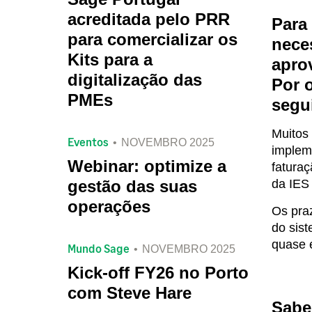
acreditada pelo PRR
Para 
para comercializar os
nece
Kits para a
apro
digitalização das
Por 
PMEs
segu
Muitos 
Eventos
NOVEMBRO 2025
impleme
Webinar: optimize a
fatura
gestão das suas
da IES 
operações
Os praz
do sist
quase e
Mundo Sage
NOVEMBRO 2025
Kick-off FY26 no Porto
com Steve Hare
Sabe