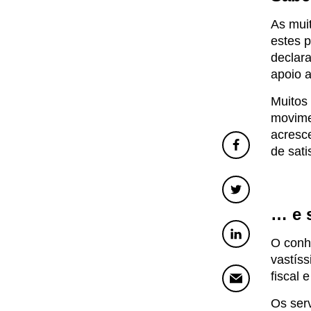
As muit
estes p
declara
apoio 
Muitos 
movimen
acresce
de sati
… e 
O conhe
vastíss
fiscal 
Os serv