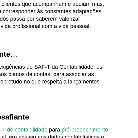
s clientes que acompanham e apoiam mas,
que corresponder às constantes adaptações
cados passa por saberem valorizar
vida profissional com a vida pessoal.
nte
…
 exigências do SAF-T da Contabilidade, os
aos planos de contas, para associar as
obretudo no que respeita a lançamentos
safiante
-T de contabilidade
para
pré-preenchimento
scal terá acesso aos dados contabilísticos e