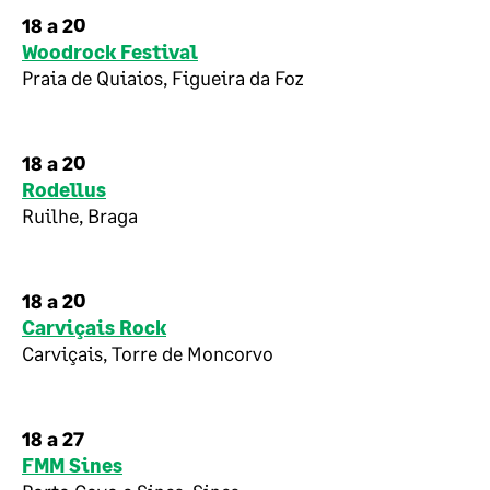
18 a 20
Woodrock Festival
Praia de Quiaios, Figueira da Foz
18 a 20
Rodellus
Ruilhe, Braga
18 a 20
Carviçais Rock
Carviçais, Torre de Moncorvo
18 a 27
FMM Sines