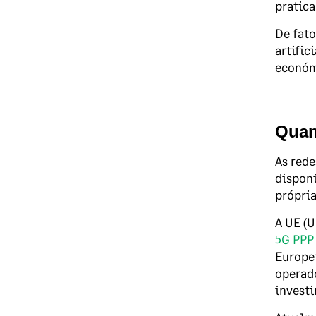
pratica
De fato
artifici
económ
Quan
As rede
disponí
própria
A UE (U
5G PPP
Europei
operado
investi