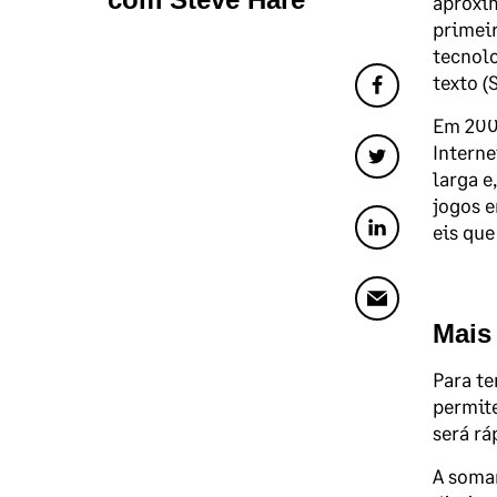
aproxim
primeir
tecnolo
texto (
Em 2001
Interne
larga e
jogos e
eis que
Mais 
Para te
permite
será rá
A somar