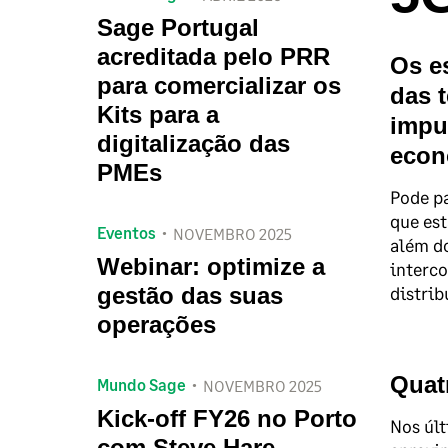
Sage Portugal
acreditada pelo PRR
Os e
para comercializar os
das 
Kits para a
impu
digitalização das
econ
PMEs
Pode pa
que est
Eventos
NOVEMBRO 2025
além do
Webinar: optimize a
interco
gestão das suas
distrib
operações
Quat
Mundo Sage
NOVEMBRO 2025
Kick-off FY26 no Porto
Nos últ
com Steve Hare