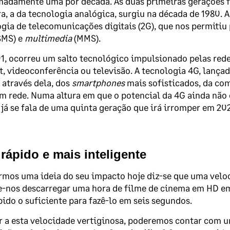
adamente uma por década. As duas primeiras gerações f
a, a da tecnologia analógica, surgiu na década de 1980. A 
gia de telecomunicações digitais (2G), que nos permitiu
SMS) e
multimedia
(MMS).
, ocorreu um salto tecnológico impulsionado pelas rede
t, videoconferência ou televisão. A tecnologia 4G, lanç
, através dela, dos
smartphones
mais sofisticados, da co
m rede. Numa altura em que o potencial da 4G ainda não 
 já se fala de uma quinta geração que irá irromper em 20
rápido e mais inteligente
rmos uma ideia do seu impacto hoje diz-se que uma velo
-nos descarregar uma hora de filme de cinema em HD em 
pido o suficiente para fazê-lo em seis segundos.
 a esta velocidade vertiginosa, poderemos contar com u