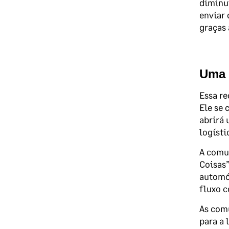
diminui
enviar 
graças 
Uma 
Essa re
Ele se 
abrirá 
logísti
A comu
Coisas”
automó
fluxo c
As comu
para a 