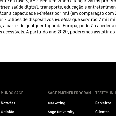
nte na fase 3, a 5G PPP tem vindo a lançar vários projet
ities
, saúde digital, transporte, educação e entreteniment
icar a capacidade
wireless
por mil (em comparação com 2
r 7 biliões de dispositivos
wireless
que servirão 7 mil mi
, a partir de qualquer lugar da Europa, poderão aceder a
s acessíveis. A partir do ano 2020, poderemos assistir ao
MUNDO SAGE
SAGE PARTNER PROGRAM
TESTEMUNH
Notícias
Marketing
Parceiros
Opinião
Sage University
Clientes