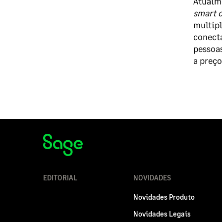
Atualme
smart c
multipl
conecta
pessoas
a preço
EDITORIAL
NOVIDADES
Novidades Produto
Novidades Legais