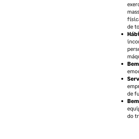
exer
mass
físi
de t
Hábi
inco
pers
máqu
Bem
emoc
Serv
empr
de f
Bem-
equi
do tr