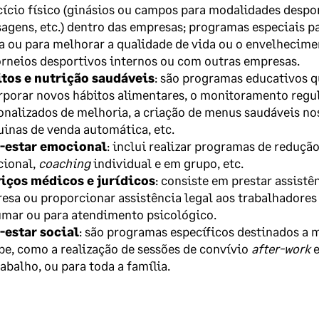
cício físico (ginásios ou campos para modalidades despor
agens, etc.) dentro das empresas; programas especiais pa
ca ou para melhorar a qualidade de vida ou o envelhecime
orneios desportivos internos ou com outras empresas.
tos e nutrição saudáveis
: são programas educativos q
rporar novos hábitos alimentares, o monitoramento regu
onalizados de melhoria, a criação de menus saudáveis ​​no
inas de venda automática, etc.
-estar emocional
: inclui realizar programas de redução
ional,
coaching
individual e em grupo, etc.
iços médicos e jurídicos
: consiste em prestar assist
esa ou proporcionar assistência legal aos trabalhadores
umar ou para atendimento psicológico.
estar social
: são programas específicos destinados a m
pe, como a realização de sessões de convívio
after-work
e
abalho, ou para toda a família.