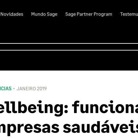
Novidades
Mundo Sage
Sage Partner Program
Testem
CIAS
JANEIRO 2019
llbeing: funcion
presas saudávei