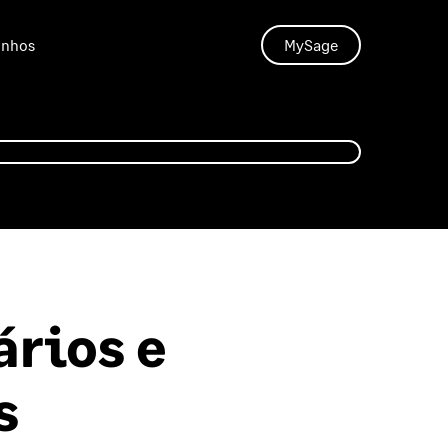
unhos
MySage
ários e
s