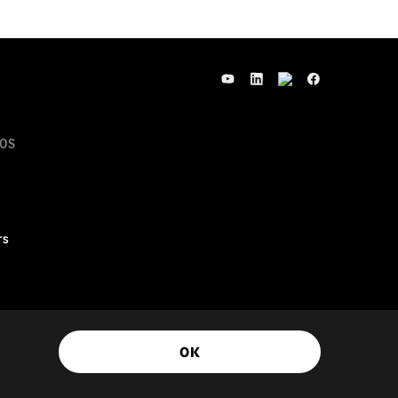
OS
rs
© Sage Group plc 2026
OK