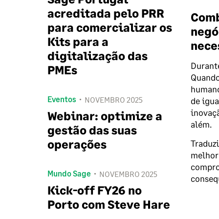
acreditada pelo PRR
Comb
para comercializar os
negó
Kits para a
nece
digitalização das
Durante
PMEs
Quando
humanos
Eventos
NOVEMBRO 2025
de igua
inovaçã
Webinar: optimize a
além.
gestão das suas
operações
Traduzi
melhora
compro
Mundo Sage
NOVEMBRO 2025
conseq
Kick-off FY26 no
Porto com Steve Hare