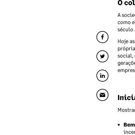
O co
A socie
como el
século 
Hoje as
própria
social,
geraçõe
empresa
Inic
Mostra
Bem-
ince