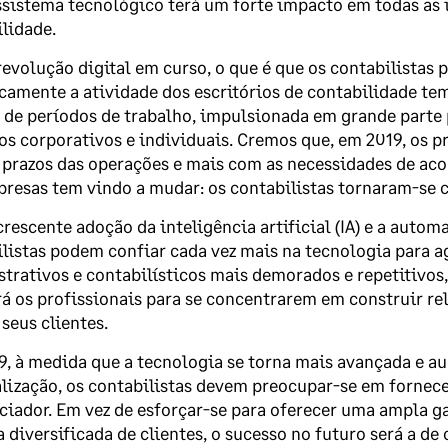
sistema tecnológico terá um forte impacto em todas as in
lidade.
evolução digital em curso, o que é que os contabilistas
camente a atividade dos escritórios de contabilidade te
 de períodos de trabalho, impulsionada em grande parte
s corporativos e individuais. Cremos que, em 2019, os 
prazos das operações e mais com as necessidades de acon
resas tem vindo a mudar: os contabilistas tornaram-se c
rescente adoção da inteligência artificial (IA) e a autom
listas podem confiar cada vez mais na tecnologia para a
trativos e contabilísticos mais demorados e repetitivos
rá os profissionais para se concentrarem em construir 
seus clientes.
, à medida que a tecnologia se torna mais avançada e 
lização, os contabilistas devem preocupar-se em forne
ciador. Em vez de esforçar-se para oferecer uma ampla g
a diversificada de clientes, o sucesso no futuro será a 