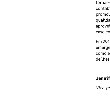
tornar-
contabi
promove
qualida
aprovei
caso co
Em 2019
emergen
como ex
de lhes
Jennif
Vice-pr