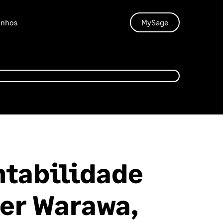
unhos
MySage
ntabilidade
fer Warawa,