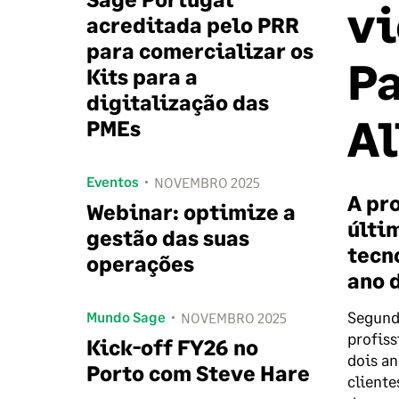
vi
acreditada pelo PRR
para comercializar os
Pa
Kits para a
digitalização das
Al
PMEs
Eventos
NOVEMBRO 2025
A pr
Webinar: optimize a
últi
gestão das suas
tecn
operações
ano 
Segundo
Mundo Sage
NOVEMBRO 2025
profiss
Kick-off FY26 no
dois an
Porto com Steve Hare
cliente