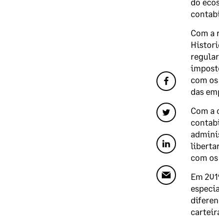
do ecos
contabi
Com a r
Histori
regular
imposto
com os 
das emp
Com a c
contabi
adminis
liberta
com os 
Em 2019
especia
diferen
carteir