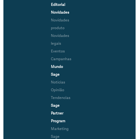
Editorial
Novidades
Novidades
produto
Novidades
legais
Eventos
Campanhas
Mundo
Sage
Notícias
Opinião
Tendencias
Sage
Partner
Program
Marketing
Sage