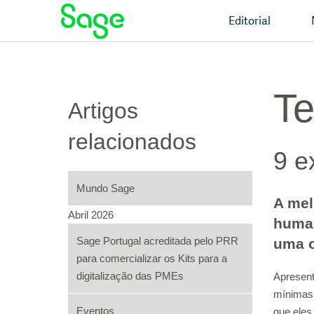
Editorial
Te
Artigos
relacionados
9 e
Mundo Sage
A mel
Abril 2026
human
Sage Portugal acreditada pelo PRR
uma o
para comercializar os Kits para a
digitalização das PMEs
Apresent
mínimas 
Eventos
que eles