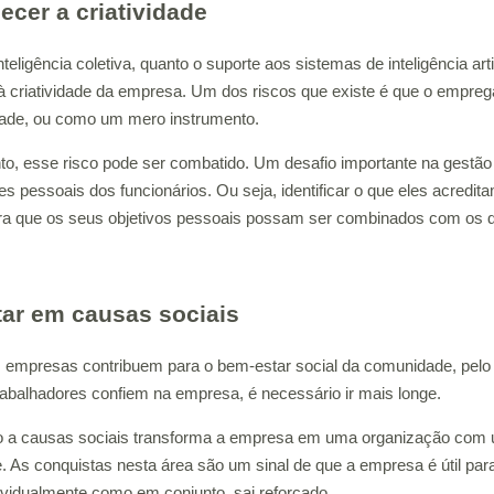
lecer a criatividade
nteligência coletiva, quanto o suporte aos sistemas de inteligência ar
à criatividade da empresa. Um dos riscos que existe é que o empreg
ade, ou como um mero instrumento.
to, esse risco pode ser combatido. Um desafio importante na gestã
es pessoais dos funcionários. Ou seja, identificar o que eles acredi
ra que os seus objetivos pessoais possam ser combinados com os 
ar em causas sociais
 empresas contribuem para o bem-estar social da comunidade, pelo 
rabalhadores confiem na empresa, é necessário ir mais longe.
 a causas sociais transforma a empresa em uma organização com 
. As conquistas nesta área são um sinal de que a empresa é útil pa
dividualmente como em conjunto, sai reforçado.