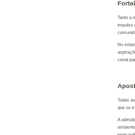
Forta
Tanto a i
impulso 
comunid
No entan
aspiraçõ
canal pa
Apost
Todas as
que os t
A adesão
ambiente
tanto in