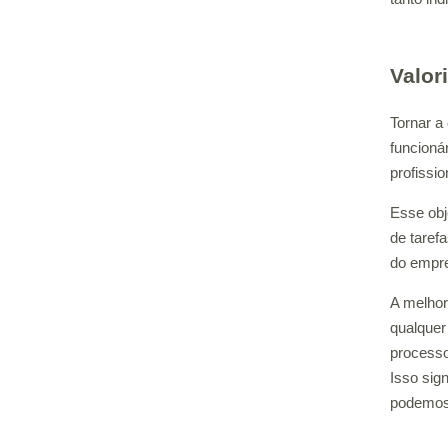
Valor
Tornar a
funcioná
profissi
Esse obj
de taref
do empre
A melhor
qualquer
processo
Isso sig
podemos 