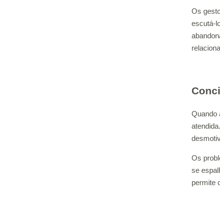
Os gesto
escutá-l
abandona
relacion
Conci
Quando a
atendida
desmotiv
Os probl
se espal
permite 