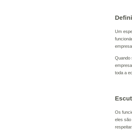
Defin
Um espec
funcioná
empresa 
Quando s
empresa.
toda a eq
Escut
Os funci
eles são
respeitar