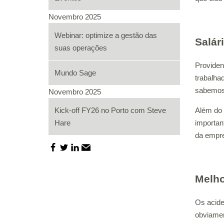
Novembro 2025
Webinar: optimize a gestão das
Salár
suas operações
Providen
Mundo Sage
trabalha
sabemos 
Novembro 2025
Kick-off FY26 no Porto com Steve
Além do 
Hare
importan
da empr
Melho
Os acide
obviamen