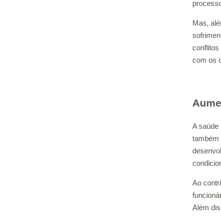
process
Mas, alé
sofrimen
conflito
com os c
Aumen
A saúde 
também a
desenvol
condicio
Ao contr
funcioná
Além dis